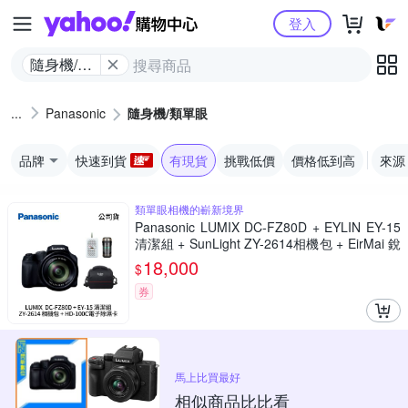
Yahoo購物中心
登入
隨身機/類
單眼
Panasonic
隨身機/類單眼
品牌
快速到貨
有現貨
挑戰低價
價格低到高
來源
類單眼相機的嶄新境界
Panasonic LUMIX DC-FZ80D + EYLIN EY-15
清潔組 + SunLight ZY-2614相機包 + EirMai 銳
瑪 HD-100C電子除濕卡 FZ80D (公司貨)
18,000
$
券
馬上比買最好
相似商品比比看