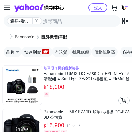
Yahoo購物中心
登入
隨身機/類
單眼
Panasonic
隨身機/類單眼
品牌
快速到貨
有現貨
挑戰低價
價格低到高
儲存
類單眼相機的嶄新境界
Panasonic LUMIX DC-FZ80D + EYLIN EY-15
清潔組 + SunLight ZY-2614相機包 + EirMai 銳
瑪 HD-100C電子除濕卡 FZ80D (公司貨)
18,000
$
券
Panasonic LUMIX FZ80D 類單眼相機 DC-FZ8
0D 公司貨
15,900
$
$
16,736
補貨中