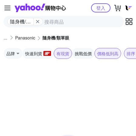
Yahoo購物中心
登入
隨身機/類
單眼
Panasonic
隨身機/類單眼
品牌
快速到貨
有現貨
挑戰低價
價格低到高
排序