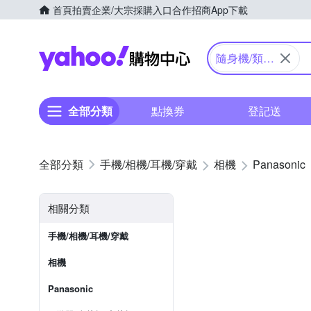
首頁
拍賣
企業/大宗採購入口
合作招商
App下載
Yahoo購物中心
隨身機/類單
眼
全部分類
點換券
登記送
手機/相機/耳機/穿戴
相機
Panasonic
相關分類
手機/相機/耳機/穿戴
相機
Panasonic