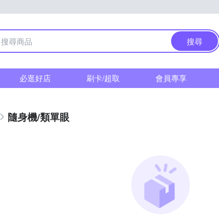
搜尋
必逛好店
刷卡/超取
會員專享
隨身機/類單眼