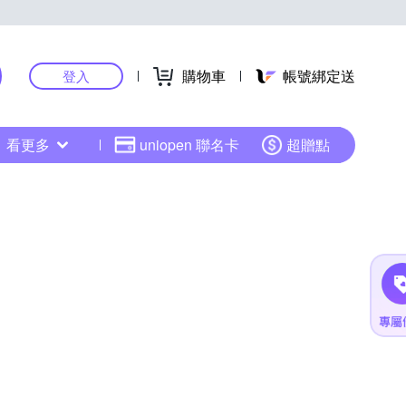
購物車
帳號綁定送
登入
看更多
uniopen 聯名卡
超贈點