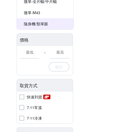
微單-全片幅/中片幅
微單-M43
隨身機/類單眼
價格
-
確定
取貨方式
快速到貨
7-11常溫
7-11冷凍