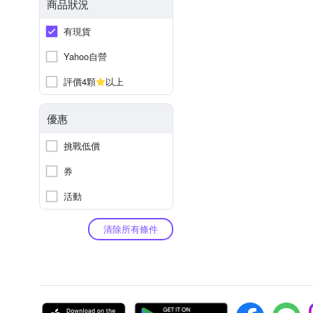
商品狀況
有現貨
Yahoo自營
評價4顆
以上
優惠
挑戰低價
券
活動
清除所有條件