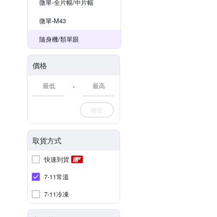
微單-全片幅/中片幅
微單-M43
隨身機/類單眼
價格
-
確定
取貨方式
快速到貨
7-11常溫
7-11冷凍