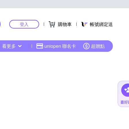
購物車
帳號綁定送
登入
看更多
uniopen 聯名卡
超贈點