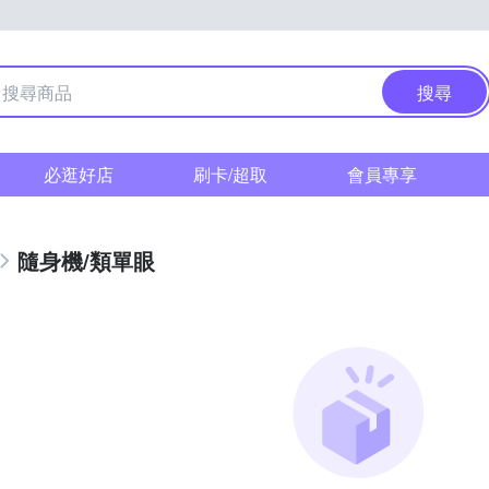
搜尋
必逛好店
刷卡/超取
會員專享
隨身機/類單眼