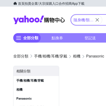
首頁
拍賣
企業/大宗採購入口
合作招商
App下載
Yahoo購物中心
隨身機/類單
眼
全部分類
點換券
登記送
手機/相機/耳機/穿戴
相機
Panasonic
相關分類
手機/相機/耳機/穿戴
相機
Panasonic