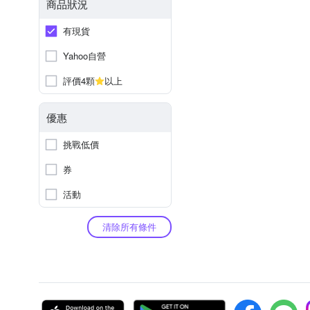
商品狀況
有現貨
Yahoo自營
評價4顆
以上
優惠
挑戰低價
券
活動
清除所有條件