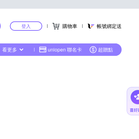
購物車
帳號綁定送
登入
看更多
uniopen 聯名卡
超贈點