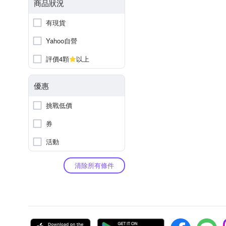
商品狀況
有現貨
Yahoo自營
評價4顆
以上
優惠
挑戰低價
券
活動
清除所有條件