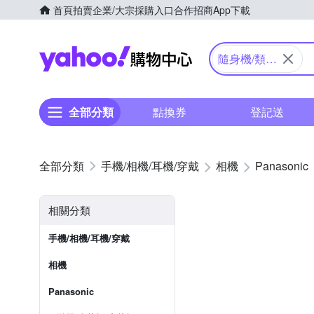
首頁
拍賣
企業/大宗採購入口
合作招商
App下載
Yahoo購物中心
隨身機/類單
眼
全部分類
點換券
登記送
手機/相機/耳機/穿戴
相機
Panasonic
相關分類
手機/相機/耳機/穿戴
相機
Panasonic