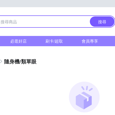
搜尋
必逛好店
刷卡/超取
會員專享
隨身機/類單眼