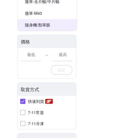
微單-全片幅/中片幅
微單-M43
隨身機/類單眼
價格
-
確定
取貨方式
快速到貨
7-11常溫
7-11冷凍