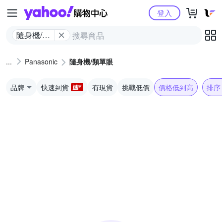
Yahoo購物中心
登入
隨身機/類
單眼
Panasonic
隨身機/類單眼
品牌
快速到貨
有現貨
挑戰低價
價格低到高
排序