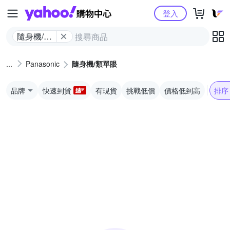
Yahoo購物中心
登入
隨身機/類
單眼
Panasonic
隨身機/類單眼
品牌
快速到貨
有現貨
挑戰低價
價格低到高
排序