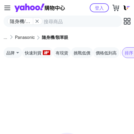
Yahoo購物中心
登入
隨身機/類
單眼
Panasonic
隨身機/類單眼
品牌
快速到貨
有現貨
挑戰低價
價格低到高
排序