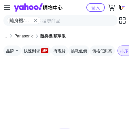
Yahoo購物中心
登入
隨身機/類
單眼
Panasonic
隨身機/類單眼
品牌
快速到貨
有現貨
挑戰低價
價格低到高
排序