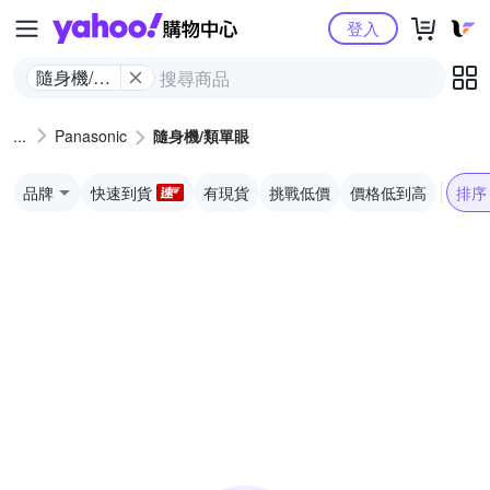
Yahoo購物中心
登入
隨身機/類
單眼
Panasonic
隨身機/類單眼
品牌
快速到貨
有現貨
挑戰低價
價格低到高
排序