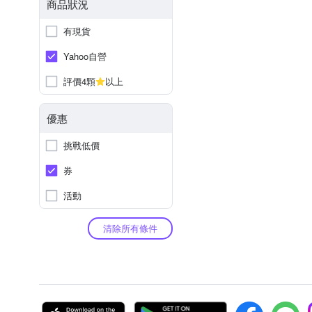
商品狀況
有現貨
Yahoo自營
評價4顆
以上
優惠
挑戰低價
券
活動
清除所有條件