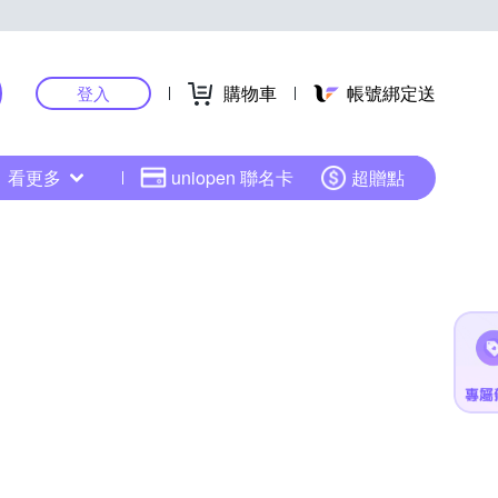
購物車
帳號綁定送
登入
看更多
uniopen 聯名卡
超贈點