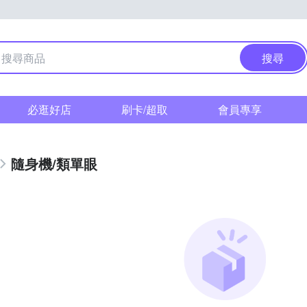
搜尋
必逛好店
刷卡/超取
會員專享
隨身機/類單眼