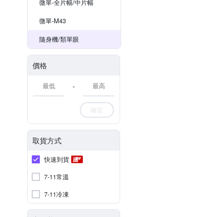
微單-全片幅/中片幅
微單-M43
隨身機/類單眼
價格
-
確定
取貨方式
快速到貨
7-11常溫
7-11冷凍