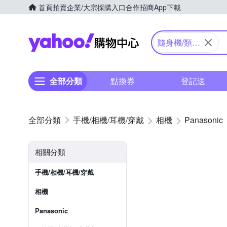
首頁
拍賣
企業/大宗採購入口
合作招商
App下載
Yahoo購物中心
隨身機/類單
眼
全部分類
點換券
登記送
手機/相機/耳機/穿戴
相機
Panasonic
相關分類
手機/相機/耳機/穿戴
相機
Panasonic