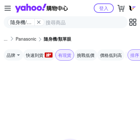
Yahoo購物中心
登入
隨身機/類
單眼
Panasonic
隨身機/類單眼
品牌
快速到貨
有現貨
挑戰低價
價格低到高
排序