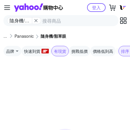
Yahoo購物中心
登入
隨身機/類
單眼
Panasonic
隨身機/類單眼
品牌
快速到貨
有現貨
挑戰低價
價格低到高
排序