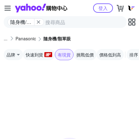
Yahoo購物中心
登入
隨身機/類
單眼
Panasonic
隨身機/類單眼
品牌
快速到貨
有現貨
挑戰低價
價格低到高
排序