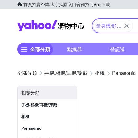
首頁
拍賣
企業/大宗採購入口
合作招商
App下載
Yahoo購物中心
隨身機/類單
眼
全部分類
點換券
登記送
手機/相機/耳機/穿戴
相機
Panasonic
相關分類
手機/相機/耳機/穿戴
相機
Panasonic