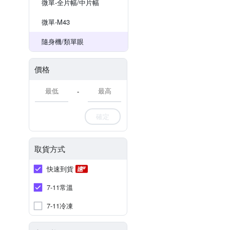
微單-全片幅/中片幅
微單-M43
隨身機/類單眼
價格
-
確定
取貨方式
快速到貨
7-11常溫
7-11冷凍