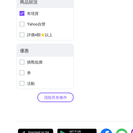
商品狀況
有現貨
Yahoo自營
評價4顆
以上
優惠
挑戰低價
券
活動
清除所有條件