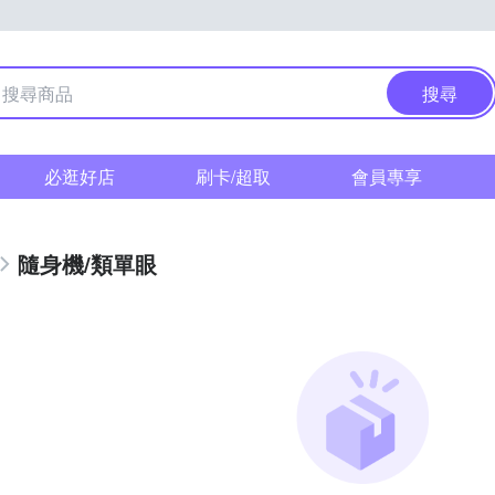
搜尋
必逛好店
刷卡/超取
會員專享
隨身機/類單眼