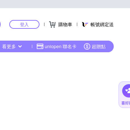
購物車
帳號綁定送
登入
看更多
uniopen 聯名卡
超贈點