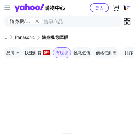
Yahoo購物中心
登入
隨身機/類
單眼
Panasonic
隨身機/類單眼
品牌
快速到貨
有現貨
挑戰低價
價格低到高
排序