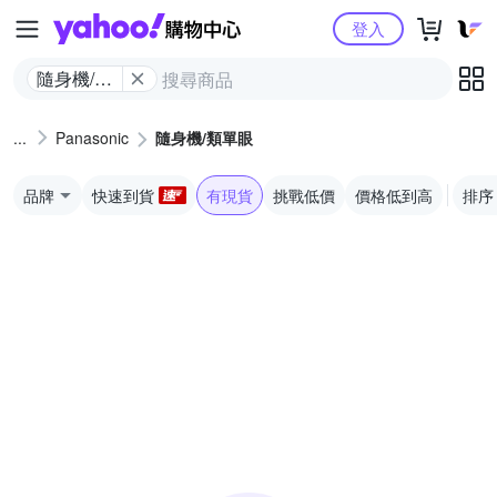
Yahoo購物中心
登入
隨身機/類
單眼
Panasonic
隨身機/類單眼
品牌
快速到貨
有現貨
挑戰低價
價格低到高
排序