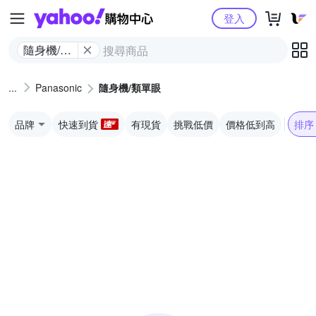
Yahoo購物中心
登入
隨身機/類
單眼
Panasonic
隨身機/類單眼
品牌
快速到貨
有現貨
挑戰低價
價格低到高
排序