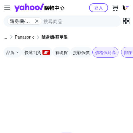
Yahoo購物中心
登入
隨身機/類
單眼
Panasonic
隨身機/類單眼
品牌
快速到貨
有現貨
挑戰低價
價格低到高
排序