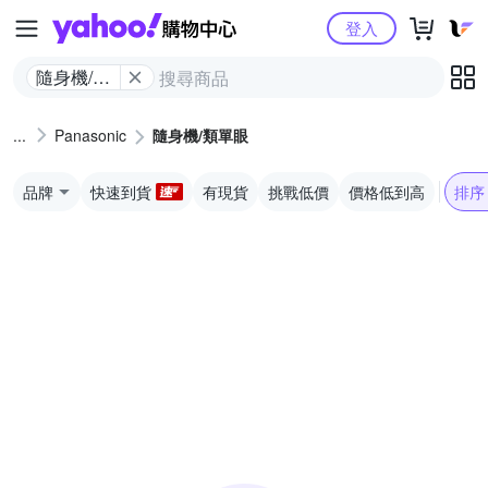
Yahoo購物中心
登入
隨身機/類
單眼
Panasonic
隨身機/類單眼
品牌
快速到貨
有現貨
挑戰低價
價格低到高
排序