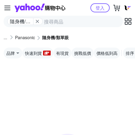
Yahoo購物中心
登入
隨身機/類
單眼
Panasonic
隨身機/類單眼
品牌
快速到貨
有現貨
挑戰低價
價格低到高
排序