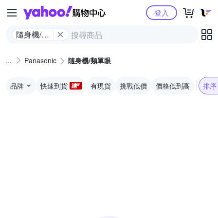
Yahoo購物中心
登入
隨身機/類
單眼
Panasonic
隨身機/類單眼
品牌
快速到貨
有現貨
挑戰低價
價格低到高
排序