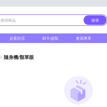
搜尋
必逛好店
刷卡/超取
會員專享
隨身機/類單眼