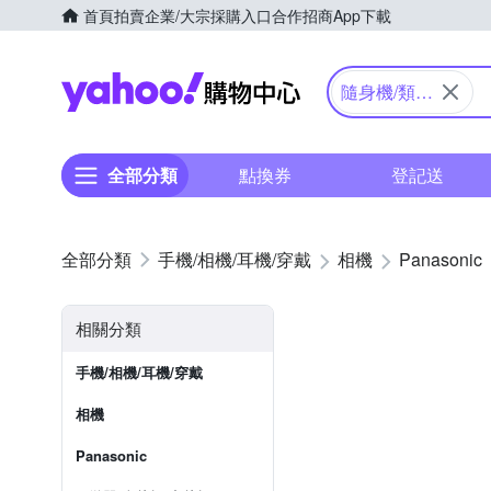
首頁
拍賣
企業/大宗採購入口
合作招商
App下載
Yahoo購物中心
隨身機/類單
眼
全部分類
點換券
登記送
手機/相機/耳機/穿戴
相機
Panasonic
相關分類
手機/相機/耳機/穿戴
相機
Panasonic