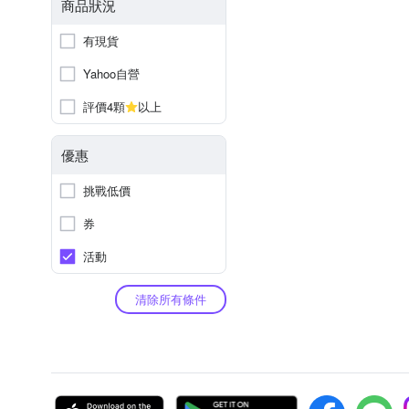
商品狀況
有現貨
Yahoo自營
評價4顆
以上
優惠
挑戰低價
券
活動
清除所有條件