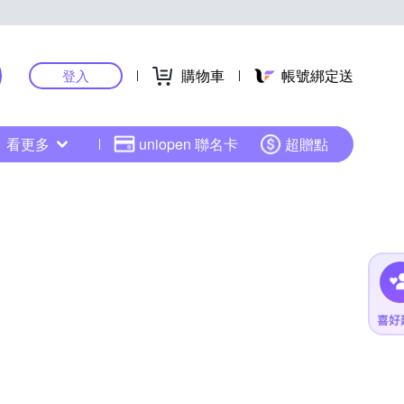
購物車
帳號綁定送
登入
看更多
uniopen 聯名卡
超贈點