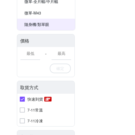
微單-全片幅/中片幅
微單-M43
隨身機/類單眼
價格
-
確定
取貨方式
快速到貨
7-11常溫
7-11冷凍