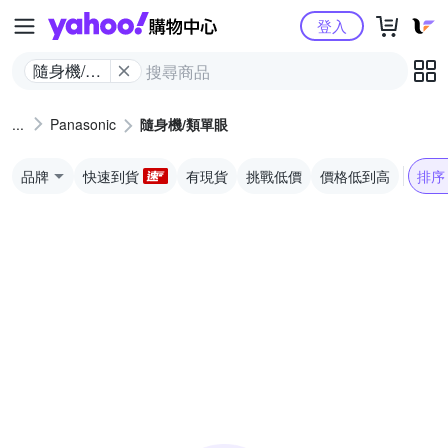
Yahoo購物中心
登入
隨身機/類
單眼
Panasonic
隨身機/類單眼
品牌
快速到貨
有現貨
挑戰低價
價格低到高
排序