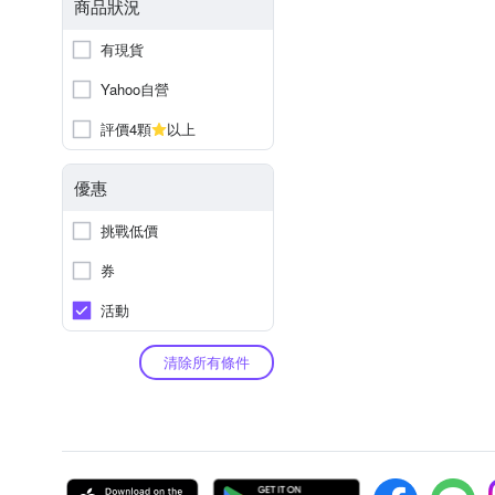
商品狀況
有現貨
Yahoo自營
評價4顆
以上
優惠
挑戰低價
券
活動
清除所有條件