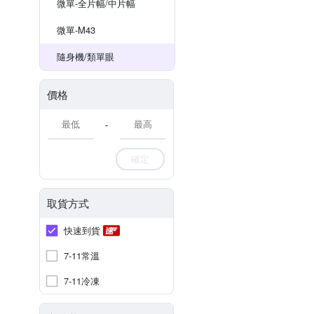
微單-全片幅/中片幅
微單-M43
隨身機/類單眼
價格
-
確定
取貨方式
快速到貨
7-11常溫
7-11冷凍