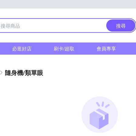
搜尋
必逛好店
刷卡/超取
會員專享
隨身機/類單眼