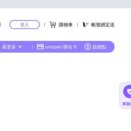
購物車
帳號綁定送
登入
看更多
uniopen 聯名卡
超贈點