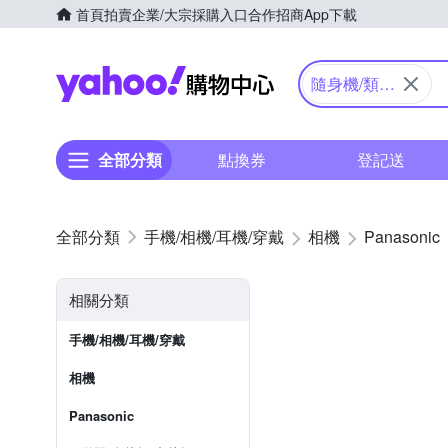
首頁
拍賣
企業/大宗採購入口
合作招商
App下載
Yahoo購物中心
隨身機/類單
眼
全部分類
點換券
登記送
手機/相機/耳機/穿戴
相機
Panasonic
相關分類
手機/相機/耳機/穿戴
相機
Panasonic