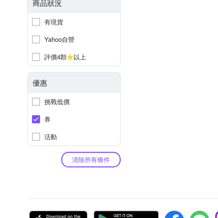
商品狀況
有現貨
Yahoo自營
評價4顆
以上
優惠
挑戰低價
券
活動
清除所有條件