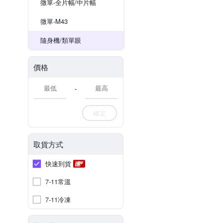
微單-全片幅/中片幅
微單-M43
隨身機/類單眼
價格
-
確定
取貨方式
快速到貨
7-11常溫
7-11冷凍