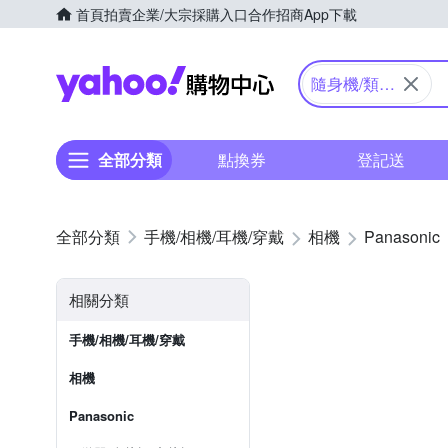
首頁
拍賣
企業/大宗採購入口
合作招商
App下載
Yahoo購物中心
隨身機/類單
眼
全部分類
點換券
登記送
手機/相機/耳機/穿戴
相機
Panasonic
相關分類
手機/相機/耳機/穿戴
相機
Panasonic