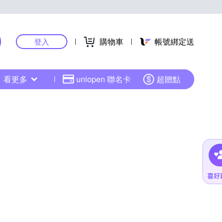
購物車
帳號綁定送
登入
看更多
uniopen 聯名卡
超贈點