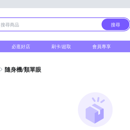
搜尋
必逛好店
刷卡/超取
會員專享
隨身機/類單眼