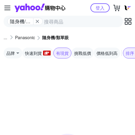
Yahoo購物中心
登入
隨身機/類
單眼
Panasonic
隨身機/類單眼
品牌
快速到貨
有現貨
挑戰低價
價格低到高
排序