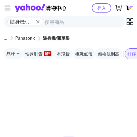
Yahoo購物中心
登入
隨身機/類
單眼
Panasonic
隨身機/類單眼
品牌
快速到貨
有現貨
挑戰低價
價格低到高
排序