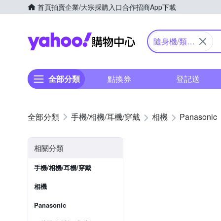
首頁
拍賣
企業/大宗採購入口
合作招商
App下載
Yahoo購物中心
隨身機/類單
眼
全部分類
點換券
登記送
手機/相機/耳機/穿戴
相機
Panasonic
相關分類
手機/相機/耳機/穿戴
相機
Panasonic