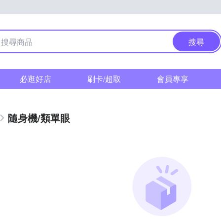
搜尋
必逛好店
刷卡/超取
會員專享
隨身機/類單眼