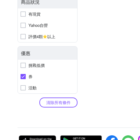
商品狀況
有現貨
Yahoo自營
評價4顆
以上
優惠
挑戰低價
券
活動
清除所有條件