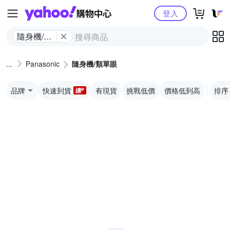
Yahoo購物中心
登入
隨身機/類
單眼
Panasonic
隨身機/類單眼
品牌
快速到貨
有現貨
挑戰低價
價格低到高
排序