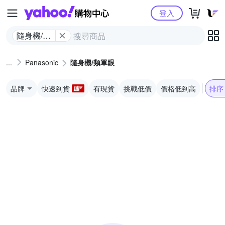
Yahoo購物中心
登入
隨身機/類
單眼
Panasonic
隨身機/類單眼
品牌
快速到貨
有現貨
挑戰低價
價格低到高
排序