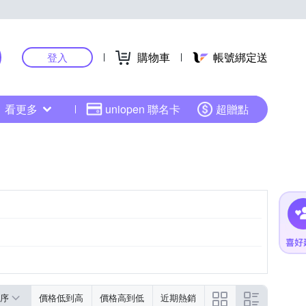
購物車
帳號綁定送
登入
看更多
uniopen 聯名卡
超贈點
序
價格低到高
價格高到低
近期熱銷