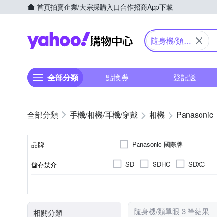
首頁
拍賣
企業/大宗採購入口
合作招商
App下載
Yahoo購物中心
隨身機/類單
眼
全部分類
點換券
登記送
手機/相機/耳機/穿戴
相機
Panasonic
Panasonic 國際牌
品牌
SD
SDHC
SDXC
儲存媒介
品牌名稱
公司貨
類單眼相機(PASM功能)
1601萬~2000萬像素
2.5~2.9吋
61倍以上變焦鏡頭
可觸控式螢幕
3.0吋以上
8~20
200
TFT LCD
來源
相機類型
螢幕類型
有效像素
螢幕尺寸
光學變焦
隨身機/類單眼 3 筆結果
相關分類