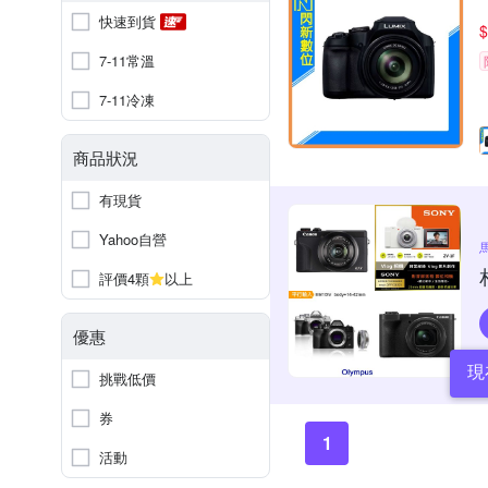
快速到貨
$
7-11常溫
7-11冷凍
商品狀況
有現貨
Yahoo自營
評價4顆
以上
優惠
現
挑戰低價
券
1
活動