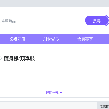
搜尋
必逛好店
刷卡/超取
會員專享
隨身機/類單眼
倍變焦鏡頭
1萬~3000萬像素
41~60倍變焦鏡頭
展開全部
推薦排