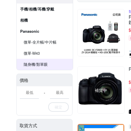
手機/相機/耳機/穿戴
相機
$
Panasonic
微單-全片幅/中片幅
微單-M43
隨身機/類單眼
價格
$
補貨中
-
確定
取貨方式