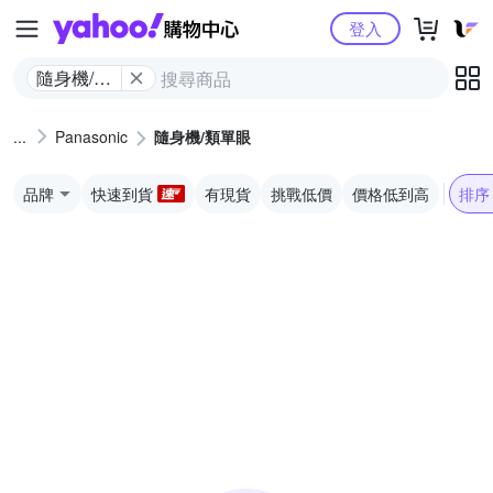
Yahoo購物中心
登入
隨身機/類
單眼
Panasonic
隨身機/類單眼
品牌
快速到貨
有現貨
挑戰低價
價格低到高
排序