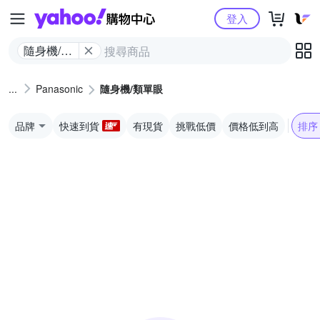
Yahoo購物中心
登入
隨身機/類
單眼
Panasonic
隨身機/類單眼
品牌
快速到貨
有現貨
挑戰低價
價格低到高
排序