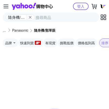
Yahoo購物中心
登入
隨身機/類
單眼
Panasonic
隨身機/類單眼
品牌
快速到貨
有現貨
挑戰低價
價格低到高
排序