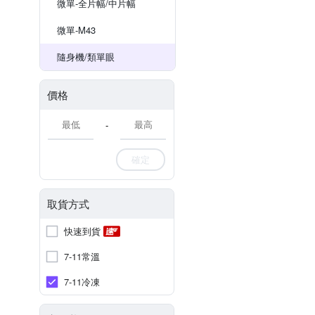
微單-全片幅/中片幅
微單-M43
隨身機/類單眼
價格
-
確定
取貨方式
快速到貨
7-11常溫
7-11冷凍