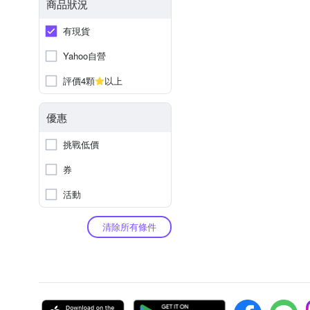
商品狀況
有現貨
Yahoo自營
評價4顆
以上
優惠
挑戰低價
券
活動
清除所有條件