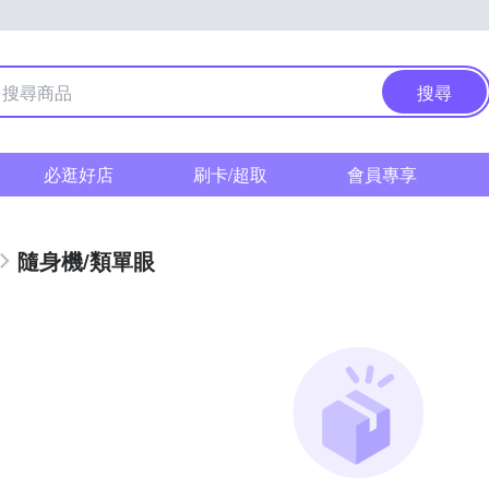
搜尋
必逛好店
刷卡/超取
會員專享
隨身機/類單眼