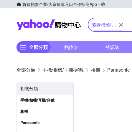
首頁
拍賣
企業/大宗採購入口
合作招商
App下載
Yahoo購物中心
隨身機/類單
眼
全部分類
點換券
登記送
手機/相機/耳機/穿戴
相機
Panasonic
相關分類
手機/相機/耳機/穿戴
相機
Panasonic