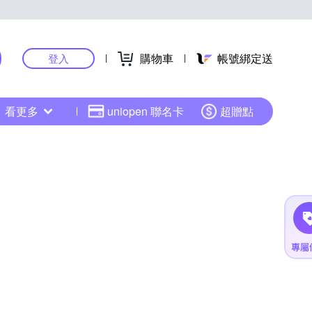
購物車
帳號綁定送
登入
看更多
uniopen 聯名卡
超贈點