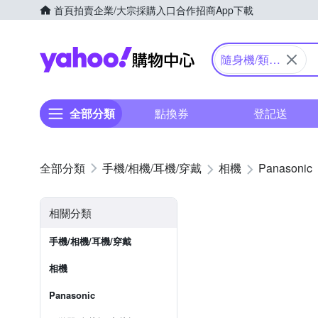
首頁
拍賣
企業/大宗採購入口
合作招商
App下載
Yahoo購物中心
隨身機/類單
眼
全部分類
點換券
登記送
手機/相機/耳機/穿戴
相機
Panasonic
相關分類
手機/相機/耳機/穿戴
相機
Panasonic