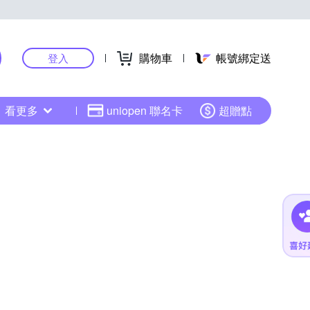
購物車
帳號綁定送
登入
看更多
uniopen 聯名卡
超贈點