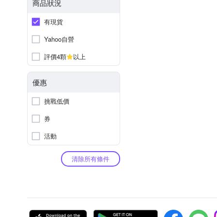
商品狀況
有現貨
Yahoo自營
評價4顆
以上
優惠
挑戰低價
券
活動
清除所有條件