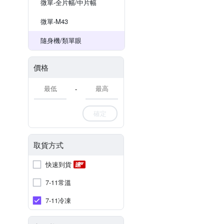
微單-全片幅/中片幅
微單-M43
隨身機/類單眼
價格
-
確定
取貨方式
快速到貨
7-11常溫
7-11冷凍