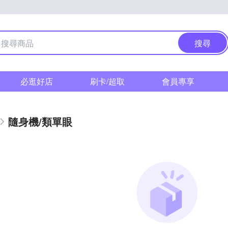
搜尋
必逛好店
刷卡/超取
會員專享
隨身機/類單眼