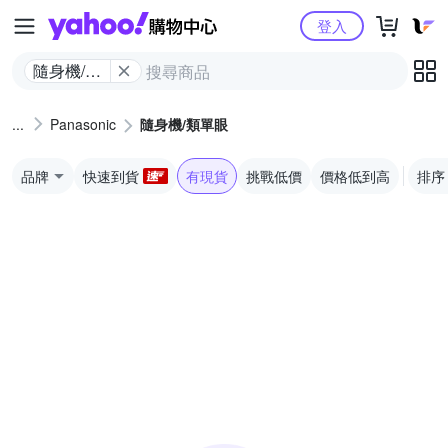
Yahoo購物中心
登入
隨身機/類
單眼
Panasonic
隨身機/類單眼
品牌
快速到貨
有現貨
挑戰低價
價格低到高
排序