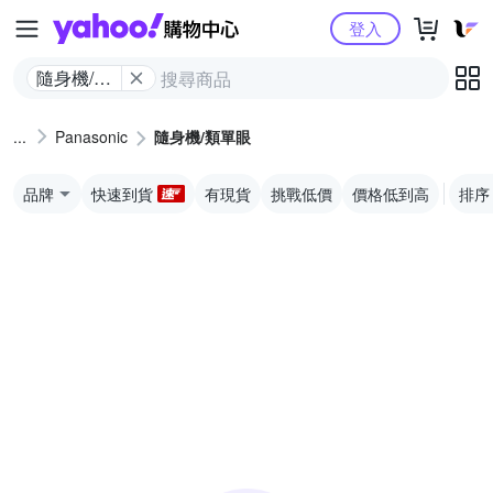
Yahoo購物中心
登入
隨身機/類
單眼
Panasonic
隨身機/類單眼
品牌
快速到貨
有現貨
挑戰低價
價格低到高
排序