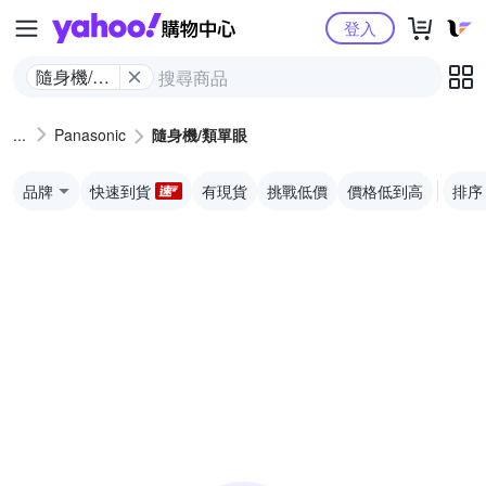
Yahoo購物中心
登入
隨身機/類
單眼
Panasonic
隨身機/類單眼
品牌
快速到貨
有現貨
挑戰低價
價格低到高
排序