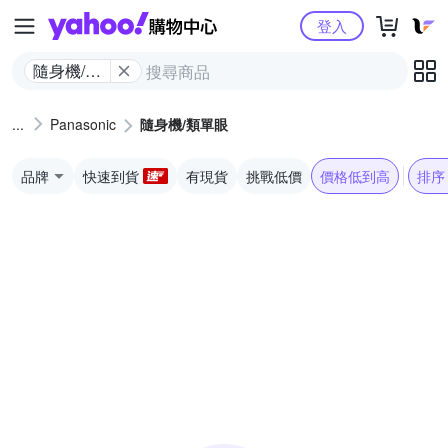
Yahoo購物中心
登入
隨身機/類
單眼
Panasonic
隨身機/類單眼
品牌
快速到貨
有現貨
挑戰低價
價格低到高
排序