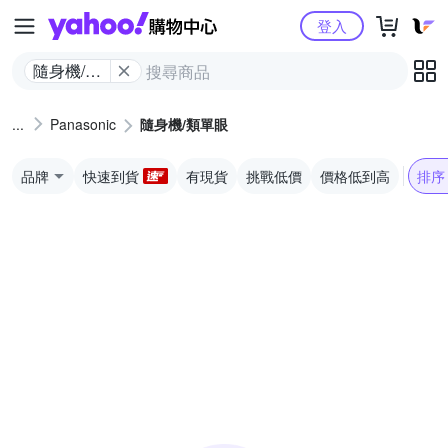
Yahoo購物中心
登入
隨身機/類
單眼
Panasonic
隨身機/類單眼
品牌
快速到貨
有現貨
挑戰低價
價格低到高
排序