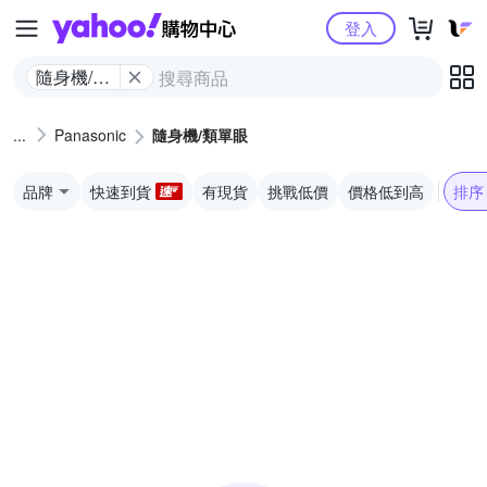
Yahoo購物中心
登入
隨身機/類
單眼
Panasonic
隨身機/類單眼
品牌
快速到貨
有現貨
挑戰低價
價格低到高
排序