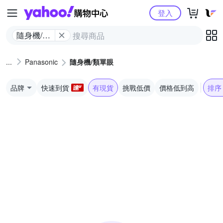
Yahoo購物中心
登入
隨身機/類
單眼
Panasonic
隨身機/類單眼
品牌
快速到貨
有現貨
挑戰低價
價格低到高
排序