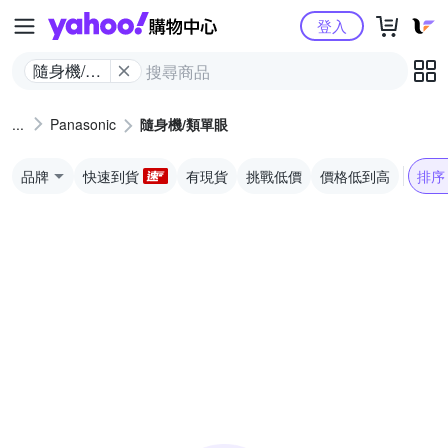
Yahoo購物中心
登入
隨身機/類
單眼
Panasonic
隨身機/類單眼
品牌
快速到貨
有現貨
挑戰低價
價格低到高
排序