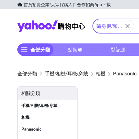
首頁
拍賣
企業/大宗採購入口
合作招商
App下載
Yahoo購物中心
隨身機/類單
眼
全部分類
點換券
登記送
手機/相機/耳機/穿戴
相機
Panasonic
相關分類
手機/相機/耳機/穿戴
相機
Panasonic