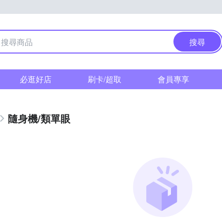
搜尋
必逛好店
刷卡/超取
會員專享
隨身機/類單眼