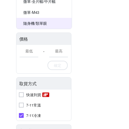
微單-全片幅/中片幅
微單-M43
隨身機/類單眼
價格
-
確定
取貨方式
快速到貨
7-11常溫
7-11冷凍