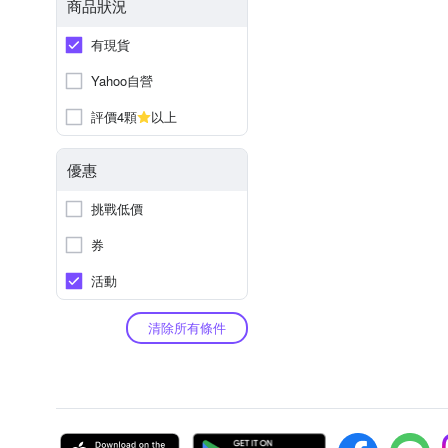
商品狀況
有現貨
Yahoo自營
評價4顆
以上
優惠
挑戰低價
券
活動
清除所有條件