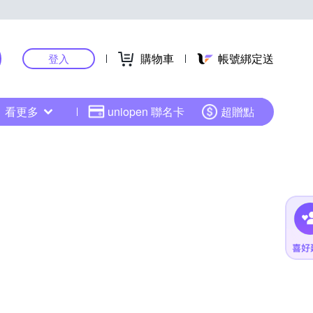
購物車
帳號綁定送
登入
看更多
uniopen 聯名卡
超贈點