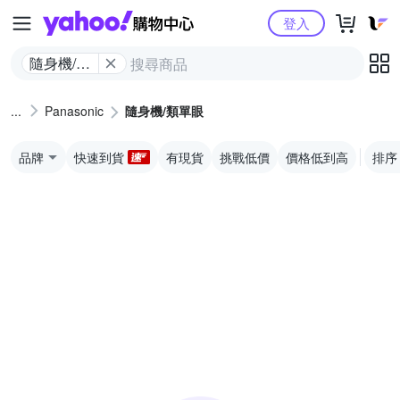
Yahoo購物中心
登入
隨身機/類
單眼
Panasonic
隨身機/類單眼
品牌
快速到貨
有現貨
挑戰低價
價格低到高
排序