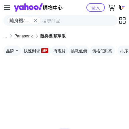
Yahoo購物中心
登入
隨身機/類
單眼
Panasonic
隨身機/類單眼
品牌
快速到貨
有現貨
挑戰低價
價格低到高
排序