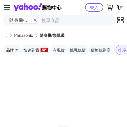
Yahoo購物中心
登入
隨身機/類
單眼
Panasonic
隨身機/類單眼
品牌
快速到貨
有現貨
挑戰低價
價格低到高
排序